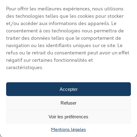
Ma page de site
Pour offrir les meilleures expériences, nous utilisons
Mentions légales
Modifier mon annonce
des technologies telles que les cookies pour stocker
Mon compte
Nous contacter
et/ou accéder aux informations des appareils. Le
RGPD
consentement à ces technologies nous permettra de
traiter des données telles que le comportement de
© 2026 Immobilier Béthune Bruay. Tous droits réservés.
navigation ou les identifiants uniques sur ce site. Le
Vos solutions d’implantation dans l’agglomération Béthune Bruay
refus ou le retrait du consentement peut avoir un effet
Artois Lys Romane
Vos solutions d’implantation dans
négatif sur certaines fonctionnalités et
l’agglomération Béthune Bruay Artois Lys Romane
Vos solutions
caractéristiques.
d’implantation dans l’agglomération Béthune Bruay Artois Lys
Romane
Vos solutions d’implantation dans l’agglomération
Béthune Bruay Artois Lys Romane
Vos solutions d’implantation
dans l’agglomération Béthune Bruay Artois Lys Romane
Déposer
Accepter
une annonce
Gérer mes annonces
Nous contacter
Refuser
Voir les préférences
Mentions légales