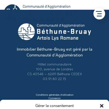
Immobilier Béthune-Bruay est géré par la
Communauté d'Agglomération
Hôtel communautaire
100, avenue de Londres
CS 40548 – 62411 Béthune CEDEX
03 91 80 22 15
Conditions générales d’utilisation
Connexion
Contacter le vendeur
Gérer le consentement
Créer mon profil
Déposer une annonce