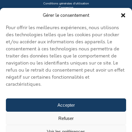
Conditions générales d’utilisation
Connexion
Contacter le vendeur
Gérer le consentement
Créer mon profil
Déposer une annonce
Ma page de site
Pour offrir les meilleures expériences, nous utilisons
Mentions légales
Modifier mon annonce
des technologies telles que les cookies pour stocker
Mon compte
et/ou accéder aux informations des appareils. Le
Nous contacter
RGPD
consentement à ces technologies nous permettra de
traiter des données telles que le comportement de
© 2026 Immobilier Béthune Bruay. Tous droits réservés.
navigation ou les identifiants uniques sur ce site. Le
Vos solutions d’implantation dans l’agglomération Béthune Bruay
refus ou le retrait du consentement peut avoir un effet
Artois Lys Romane
Vos solutions d’implantation dans
négatif sur certaines fonctionnalités et
l’agglomération Béthune Bruay Artois Lys Romane
Vos solutions
caractéristiques.
d’implantation dans l’agglomération Béthune Bruay Artois Lys
Romane
Vos solutions d’implantation dans l’agglomération
Béthune Bruay Artois Lys Romane
Vos solutions d’implantation
dans l’agglomération Béthune Bruay Artois Lys Romane
Déposer
Accepter
une annonce
Gérer mes annonces
Nous contacter
Refuser
Voir les préférences