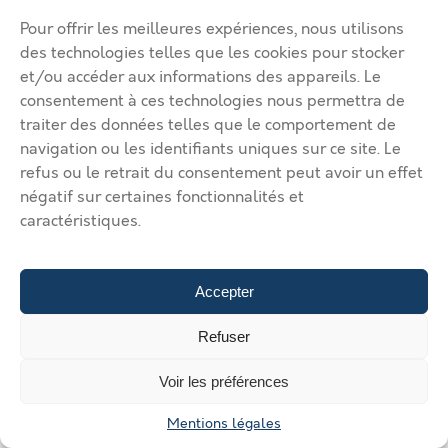
contenu des annonces et/ou de l’accès, de la gestion, de
l’utilisation, de l’exploitation, du dysfonctionnement
Pour offrir les meilleures expériences, nous utilisons
et/ou de l’interruption du portail IMMOBILIER-
des technologies telles que les cookies pour stocker
BETHUNEBRUAY.COM,
et/ou accéder aux informations des appareils. Le
consentement à ces technologies nous permettra de
– Utilisation anormale ou d’une exploitation illicite du
traiter des données telles que le comportement de
portail IMMOBILIER-BETHUNEBRUAY.COM par tout
navigation ou les identifiants uniques sur ce site. Le
utilisateur ou annonceur,
refus ou le retrait du consentement peut avoir un effet
négatif sur certaines fonctionnalités et
– Attaque ou piratage informatique, privation,
caractéristiques.
suppression ou interdiction, temporaire ou définitive et
pour quelque cause que ce soit, de l’accès au réseau
Internet.
Accepter
La responsabilité de IMMOBILIER-
BETHUNEBRUAY.COM ne pourra être engagée que pour
Refuser
les dommages directs subis par l’annonceur, résultant
Voir les préférences
d’un manquement à ses obligations contractuelles
telles que définies aux présentes. L’utilisateur –
Mentions légales
l’annonceur renonce donc à demander réparation à