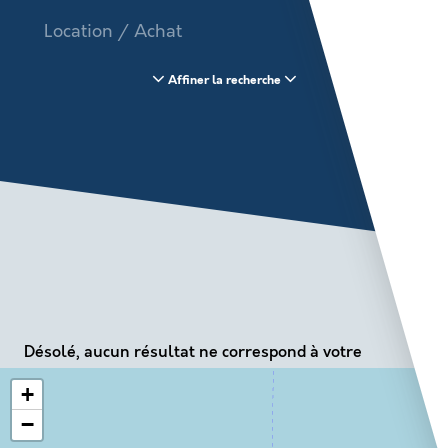
Location / Achat
Sélectionnez le contenu
Affiner la recherche
Prix
Prix
0€
Surface
Surface
0m²
Disponible le
Date
Désolé, aucun résultat ne correspond à votre
Localisation
Sélectionnez le contenu
recherche.
Map local
+
−
Parking
Electricité