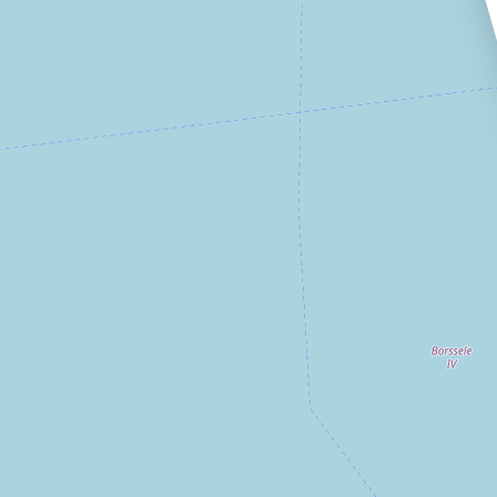
Parking
Monophasé
Parking
Monophasé
Sécurisé / Clos
Triphasé
Sécurisé / Clos
Triphasé
PMR
PMR
Accès poids lourds
Accès poids lourds
Quai de chargement
Quai de chargement
Internet
ADSL
VDSL
ADSL
VDSL
FIbre
FIbre
Appliquer les filtres
Réinitialiser les filtres