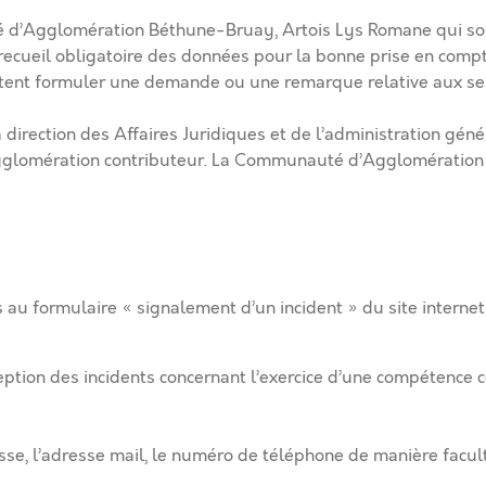
é d’Agglomération Béthune-Bruay, Artois Lys Romane qui so
un recueil obligatoire des données pour la bonne prise en com
aitent formuler une demande ou une remarque relative aux 
irection des Affaires Juridiques et de l’administration généra
l’Agglomération contributeur. La Communauté d’Agglomération
es au formulaire « signalement d’un incident » du site inte
tion des incidents concernant l’exercice d’une compétence c
resse, l’adresse mail, le numéro de téléphone de manière facul