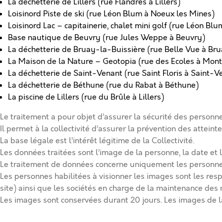
La déchetterie de Lillers (rue Flandres à Lillers)
Loisinord Piste de ski (rue Léon Blum à Noeux les Mines)
Loisinord Lac – capitainerie, chalet mini golf (rue Léon Bl
Base nautique de Beuvry (rue Jules Weppe à Beuvry)
La déchetterie de Bruay-la-Buissière (rue Belle Vue à Br
La Maison de la Nature – Geotopia (rue des Ecoles à Mon
La déchetterie de Saint-Venant (rue Saint Floris à Saint-V
La déchetterie de Béthune (rue du Rabat à Béthune)
La piscine de Lillers (rue du Brûle à Lillers)
Le traitement a pour objet d’assurer la sécurité des personne
Il permet à la collectivité d’assurer la prévention des attein
La base légale est l’intérêt légitime de la Collectivité.
Les données traitées sont l’image de la personne, la date et 
Le traitement de données concerne uniquement les personnes 
Les personnes habilitées à visionner les images sont les res
site) ainsi que les sociétés en charge de la maintenance des
Les images sont conservées durant 20 jours. Les images de la 