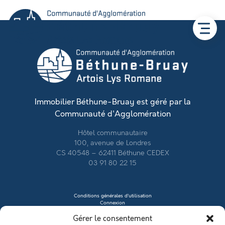
Immobilier Béthune-Bruay est géré par la
Communauté d'Agglomération
Hôtel communautaire
100, avenue de Londres
CS 40548 – 62411 Béthune CEDEX
03 91 80 22 15
Conditions générales d’utilisation
Connexion
Contacter le vendeur
Gérer le consentement
Créer mon profil
Déposer une annonce