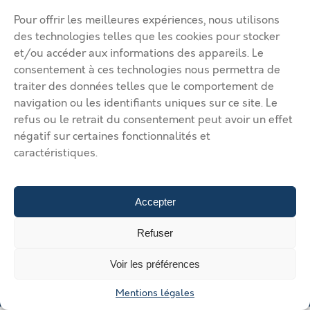
Ma page de site
Pour offrir les meilleures expériences, nous utilisons
Mentions légales
Modifier mon annonce
des technologies telles que les cookies pour stocker
Mon compte
Nous contacter
et/ou accéder aux informations des appareils. Le
RGPD
consentement à ces technologies nous permettra de
traiter des données telles que le comportement de
© 2026 Immobilier Béthune Bruay. Tous droits réservés.
navigation ou les identifiants uniques sur ce site. Le
Vos solutions d’implantation dans l’agglomération Béthune Bruay
refus ou le retrait du consentement peut avoir un effet
Artois Lys Romane
Vos solutions d’implantation dans
négatif sur certaines fonctionnalités et
l’agglomération Béthune Bruay Artois Lys Romane
Vos solutions
caractéristiques.
d’implantation dans l’agglomération Béthune Bruay Artois Lys
Romane
Vos solutions d’implantation dans l’agglomération
Béthune Bruay Artois Lys Romane
Vos solutions d’implantation
dans l’agglomération Béthune Bruay Artois Lys Romane
Déposer
Accepter
une annonce
Gérer mes annonces
Nous contacter
Refuser
Voir les préférences
Mentions légales