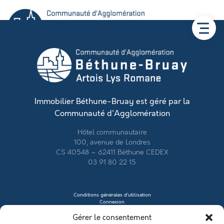
Immobilier Béthune-Bruay est géré par la
Communauté d'Agglomération
Hôtel communautaire
100, avenue de Londres
CS 40548 – 62411 Béthune CEDEX
03 91 80 22 15
Conditions générales d’utilisation
Connexion
Contacter le vendeur
Gérer le consentement
Créer mon profil
Déposer une annonce