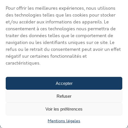
Ma page de site
Pour offrir les meilleures expériences, nous utilisons
Mentions légales
Modifier mon annonce
des technologies telles que les cookies pour stocker
Mon compte
Nous contacter
et/ou accéder aux informations des appareils. Le
RGPD
consentement à ces technologies nous permettra de
traiter des données telles que le comportement de
© 2026 Immobilier Béthune Bruay. Tous droits réservés.
navigation ou les identifiants uniques sur ce site. Le
Vos solutions d’implantation dans l’agglomération Béthune Bruay
refus ou le retrait du consentement peut avoir un effet
Artois Lys Romane
Vos solutions d’implantation dans
négatif sur certaines fonctionnalités et
l’agglomération Béthune Bruay Artois Lys Romane
Vos solutions
caractéristiques.
d’implantation dans l’agglomération Béthune Bruay Artois Lys
Romane
Vos solutions d’implantation dans l’agglomération
Béthune Bruay Artois Lys Romane
Vos solutions d’implantation
dans l’agglomération Béthune Bruay Artois Lys Romane
Déposer
Accepter
une annonce
Gérer mes annonces
Nous contacter
Refuser
Voir les préférences
Mentions légales