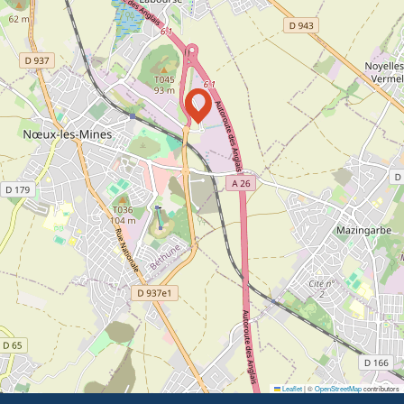
Leaflet
|
©
OpenStreetMap
contributors