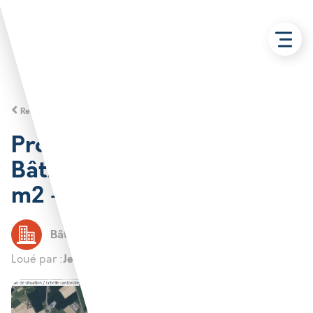
Retour aux solutions
Projet neuf – Logisterra –
Bâtiment industriel 6400
m2 – Labourse
Bâtiment spécifique
Labourse
Jean-Charles SYOEN
Loué par :
Propriétaire privé