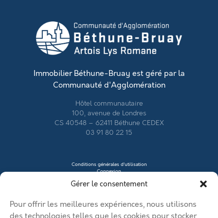
Immobilier Béthune-Bruay est géré par la
Communauté d'Agglomération
Hôtel communautaire
100, avenue de Londres
CS 40548 – 62411 Béthune CEDEX
03 91 80 22 15
Conditions générales d’utilisation
Connexion
Contacter le vendeur
Gérer le consentement
Créer mon profil
Déposer une annonce
Ma page de site
Pour offrir les meilleures expériences, nous utilisons
Mentions légales
Modifier mon annonce
des technologies telles que les cookies pour stocker