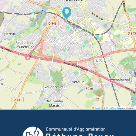
Leaflet
|
©
OpenStreetMap
contributors