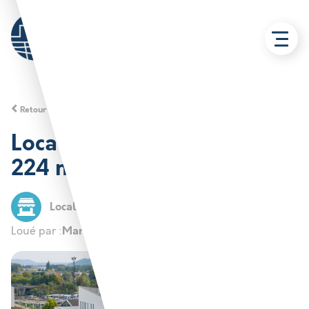
Retour aux solutions
Locaux commerciaux 205 à
224 m² – Béthune
Local commercial
Béthune
Marie Caroline ALIZIER
Loué par :
Propriétaire privé