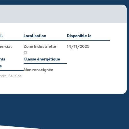
il
Localisation
Disponible le
ercial
Zone Industrielle
14/11/2025
ZI
nts
Classe énergétique
s
Non renseignée
ndie, Salle de