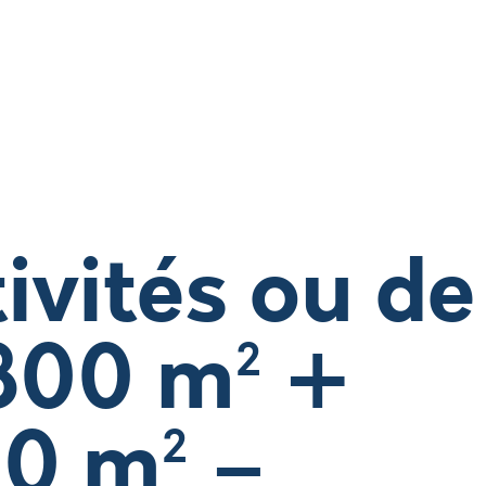
tivités ou de
800 m² +
0 m² –