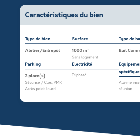
Caractéristiques du bien
Type de bien
Surface
Type de ba
Atelier/Entrepôt
1000 m²
Bail Comm
Sans logement
Parking
Electricité
Equipeme
spécifique
2 place(s)
Triphasé
Sécurisé / Clos, PMR,
Alarme ince
Accès poids lourd
réunion