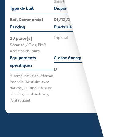
Sans logement
Type de bail
Disponible le
Bail Commercial
01/12/2025
Parking
Electricité
20 place(s)
Triphasé
Sécurisé / Clos, PMR,
Accès poids lourd
Equipements
Classe énergétique
spécifiques
D
Alarme intrusion, Alarme
incendie, Vestiaire avec
douche, Cuisine, Salle de
réunion, Local archives,
Pont roulant