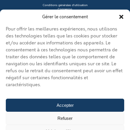
Conditions générales d’utilisation
Connexion
Contacter le vendeur
Gérer le consentement
Créer mon profil
Déposer une annonce
Ma page de site
Pour offrir les meilleures expériences, nous utilisons
Mentions légales
Modifier mon annonce
des technologies telles que les cookies pour stocker
Mon compte
et/ou accéder aux informations des appareils. Le
Nous contacter
RGPD
consentement à ces technologies nous permettra de
traiter des données telles que le comportement de
© 2026 Immobilier Béthune Bruay. Tous droits réservés.
navigation ou les identifiants uniques sur ce site. Le
Vos solutions d’implantation dans l’agglomération Béthune Bruay
refus ou le retrait du consentement peut avoir un effet
Artois Lys Romane
Vos solutions d’implantation dans
négatif sur certaines fonctionnalités et
l’agglomération Béthune Bruay Artois Lys Romane
Vos solutions
caractéristiques.
d’implantation dans l’agglomération Béthune Bruay Artois Lys
Romane
Vos solutions d’implantation dans l’agglomération
Béthune Bruay Artois Lys Romane
Vos solutions d’implantation
dans l’agglomération Béthune Bruay Artois Lys Romane
Déposer
Accepter
une annonce
Gérer mes annonces
Nous contacter
4950 €
Refuser
/mois hors charge