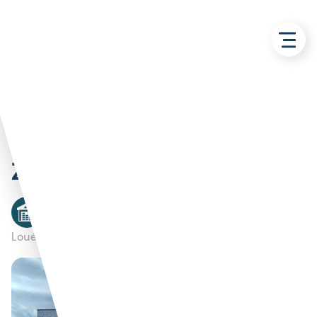
Retour aux solutions
Local d’activités 700 m² en
ZI de RUITZ
Atelier/Entrepôt
RUITZ
Mr FONTAINE
Loué par :
Propriétaire privé