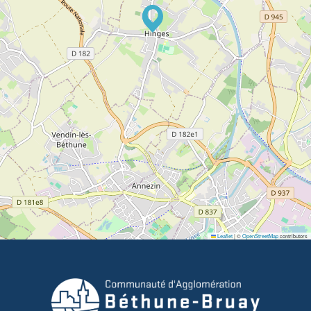
Leaflet
|
©
OpenStreetMap
contributors