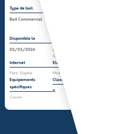
Sans logement
Type de bail
Localisation
Bail Commercial
Centre Ville
Proche de la mairie et
commerces
Disponible le
Parking
02/03/2026
20 place(s)
Sécurisé / Clos, PMR
Internet
Electricité
Fibre: Eligible
Monophasé
Equipements
Classe énergétique
spécifiques
B
Cuisine