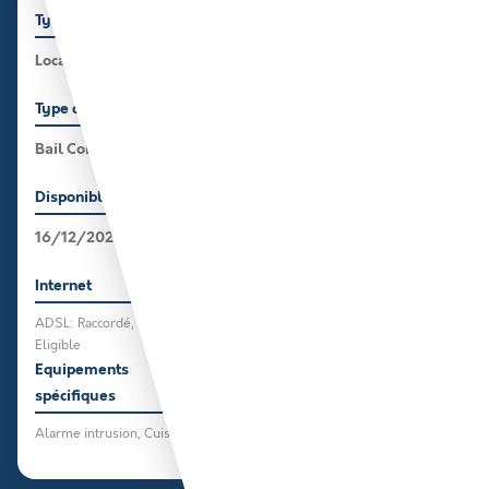
Type de bien
Surface
Local commercial
55 m²
Sans logement
Type de bail
Localisation
Bail Commercial
Zone Commerciale
Mairie labuissière
Disponible le
Parking
16/12/2025
5 place(s)
PMR, Accès poids lourd
Internet
Electricité
ADSL: Raccordé, Fibre:
Triphasé
Eligible
Equipements
Classe énergétique
spécifiques
D
Alarme intrusion, Cuisine