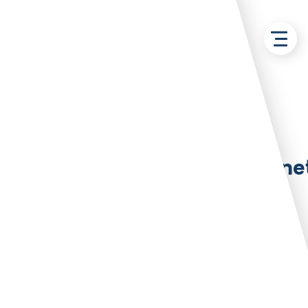
Retour aux solutions
Local
commercial/Bureau/Cabine
médical – Bruay-La-
Buissière
Local commercial
Bruay-la-Buissière
FUTKEU Bertrand
Loué par :
Propriétaire privé