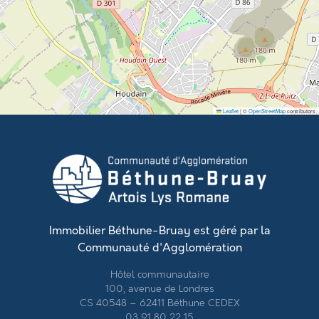
Leaflet
|
©
OpenStreetMap
contributors
Immobilier Béthune-Bruay est géré par la
Communauté d'Agglomération
Hôtel communautaire
100, avenue de Londres
CS 40548 – 62411 Béthune CEDEX
03 91 80 22 15