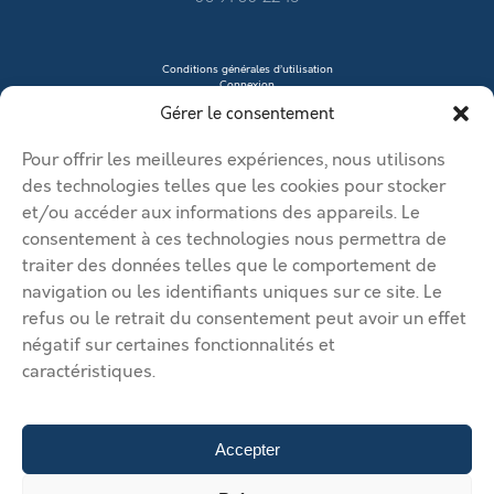
Conditions générales d’utilisation
Connexion
Contacter le vendeur
Gérer le consentement
Créer mon profil
Déposer une annonce
Ma page de site
Pour offrir les meilleures expériences, nous utilisons
Mentions légales
Modifier mon annonce
des technologies telles que les cookies pour stocker
Mon compte
et/ou accéder aux informations des appareils. Le
Nous contacter
RGPD
consentement à ces technologies nous permettra de
traiter des données telles que le comportement de
© 2026 Immobilier Béthune Bruay. Tous droits réservés.
navigation ou les identifiants uniques sur ce site. Le
Vos solutions d’implantation dans l’agglomération Béthune Bruay
refus ou le retrait du consentement peut avoir un effet
Artois Lys Romane
Vos solutions d’implantation dans
négatif sur certaines fonctionnalités et
l’agglomération Béthune Bruay Artois Lys Romane
Vos solutions
caractéristiques.
d’implantation dans l’agglomération Béthune Bruay Artois Lys
Romane
Vos solutions d’implantation dans l’agglomération
Béthune Bruay Artois Lys Romane
Vos solutions d’implantation
dans l’agglomération Béthune Bruay Artois Lys Romane
Déposer
Accepter
une annonce
Gérer mes annonces
Nous contacter
750 €