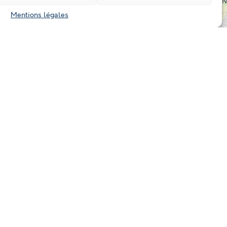
Mentions légales
Leaflet
|
©
OpenStreetMap
contributors