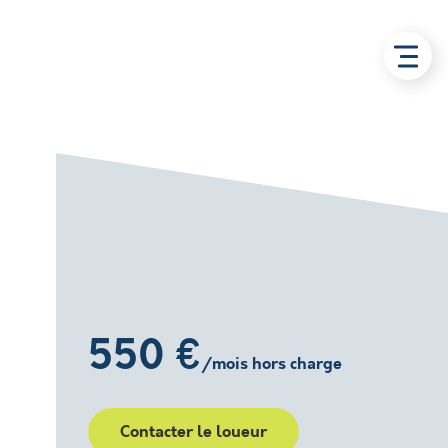
550 €
/mois hors charge
Contacter le loueur