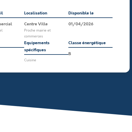
il
Localisation
Disponible le
ercial
Centre Ville
01/04/2026
el
Proche mairie et
commerces
Equipements
Classe énergétique
spécifiques
B
Cuisine