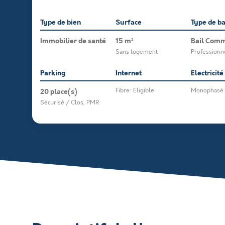
Type de bien
Surface
Type de ba
Immobilier de santé
15 m²
Bail Comm
Sans logement
Professionn
Parking
Internet
Electricité
20 place(s)
Fibre: Eligible
Monophasé
Sécurisé / Clos, PMR