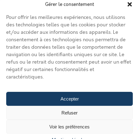
Contacter le vendeur
Gérer le consentement
Créer mon profil
Déposer une annonce
Ma page de site
Pour offrir les meilleures expériences, nous utilisons
Mentions légales
Modifier mon annonce
des technologies telles que les cookies pour stocker
Mon compte
et/ou accéder aux informations des appareils. Le
Nous contacter
RGPD
consentement à ces technologies nous permettra de
traiter des données telles que le comportement de
© 2026 Immobilier Béthune Bruay. Tous droits réservés.
navigation ou les identifiants uniques sur ce site. Le
Vos solutions d’implantation dans l’agglomération Béthune Bruay
refus ou le retrait du consentement peut avoir un effet
Artois Lys Romane
Vos solutions d’implantation dans
négatif sur certaines fonctionnalités et
l’agglomération Béthune Bruay Artois Lys Romane
Vos solutions
caractéristiques.
d’implantation dans l’agglomération Béthune Bruay Artois Lys
Romane
Vos solutions d’implantation dans l’agglomération
Béthune Bruay Artois Lys Romane
Vos solutions d’implantation
dans l’agglomération Béthune Bruay Artois Lys Romane
Déposer
Accepter
une annonce
Gérer mes annonces
Nous contacter
€
Refuser
/mois hors charge
Voir les préférences
Contacter le loueur