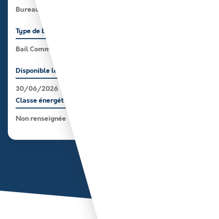
Bureau
537 m²
Sans logement
Type de bail
Localisation
Bail Commercial
Autre (préciser)
Zone Technoparc Futura
Disponible le
Parking
30/06/2026
20 place(s)
Classe énergétique
Non renseignée