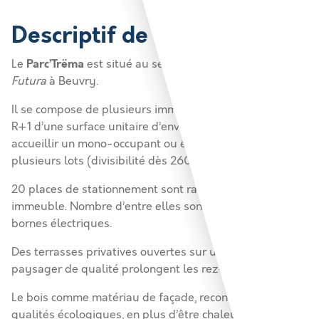
Descriptif de l'annonce
Parc’Trëma
Le
est situé au sein de la zone
Technoparc
Futura
à Beuvry.
Il se compose de plusieurs immeubles de bureaux en
R+1 d’une surface unitaire d’environ 540 m2, pouvant
accueillir un mono-occupant ou être divisés en
plusieurs lots (divisibilité dès 260 m2).
20 places de stationnement sont rattachées à chaque
immeuble. Nombre d’entre elles sont pré-équipées de
bornes électriques.
Des terrasses privatives ouvertes sur un environnement
paysager de qualité prolongent les rez-de-chaussée.
Le bois comme matériau de façade, reconnu pour ses
qualités écologiques, en plus d’être chaleureux, offre