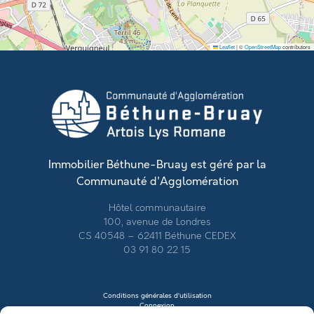
Leaflet
|
©
OpenStreetMap
contributors
Immobilier Béthune-Bruay est géré par la
Communauté d'Agglomération
Hôtel communautaire
100, avenue de Londres
CS 40548 – 62411 Béthune CEDEX
03 91 80 22 15
Conditions générales d’utilisation
Connexion