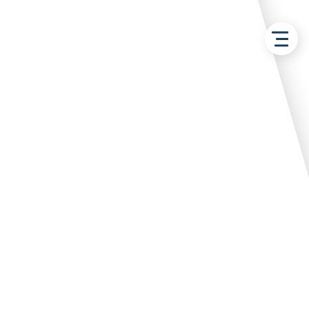
Retour aux solutions
Immeubles de bureaux 537
m² – Zone Technoparc
Futura à Beuvry
Bureau
Beuvry
Sylvain ROGER
Loué par :
Propriétaire privé