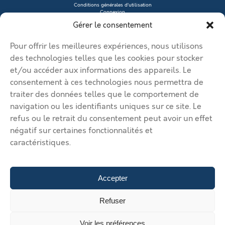
Conditions générales d’utilisation
Connexion
Contacter le vendeur
Gérer le consentement
Créer mon profil
Déposer une annonce
Ma page de site
Pour offrir les meilleures expériences, nous utilisons
Mentions légales
Modifier mon annonce
des technologies telles que les cookies pour stocker
Mon compte
et/ou accéder aux informations des appareils. Le
Nous contacter
RGPD
consentement à ces technologies nous permettra de
traiter des données telles que le comportement de
© 2026 Immobilier Béthune Bruay. Tous droits réservés.
navigation ou les identifiants uniques sur ce site. Le
Vos solutions d’implantation dans l’agglomération Béthune Bruay
refus ou le retrait du consentement peut avoir un effet
Artois Lys Romane
Vos solutions d’implantation dans
négatif sur certaines fonctionnalités et
l’agglomération Béthune Bruay Artois Lys Romane
Vos solutions
caractéristiques.
d’implantation dans l’agglomération Béthune Bruay Artois Lys
Romane
Vos solutions d’implantation dans l’agglomération
Béthune Bruay Artois Lys Romane
Vos solutions d’implantation
dans l’agglomération Béthune Bruay Artois Lys Romane
Déposer
Accepter
une annonce
Gérer mes annonces
Nous contacter
467500 €
Refuser
103.89 €/m²
Voir les préférences