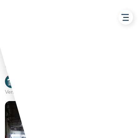
Retour aux solutions
Hangar 4500 m2 – Ames
Atelier/Entrepôt
AMES
DUCROCQ REGIS
Vendu par :
Propriétaire privé