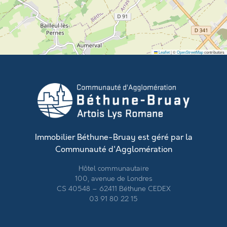
Leaflet
|
©
OpenStreetMap
contributors
Immobilier Béthune-Bruay est géré par la
Communauté d'Agglomération
Hôtel communautaire
100, avenue de Londres
CS 40548 – 62411 Béthune CEDEX
03 91 80 22 15