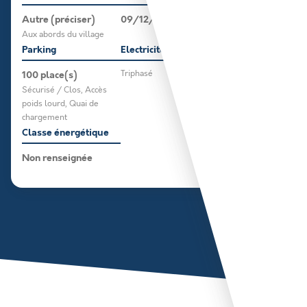
Autre (préciser)
09/12/2025
Aux abords du village
Parking
Electricité
100 place(s)
Triphasé
Sécurisé / Clos, Accès
poids lourd, Quai de
chargement
Classe énergétique
Non renseignée