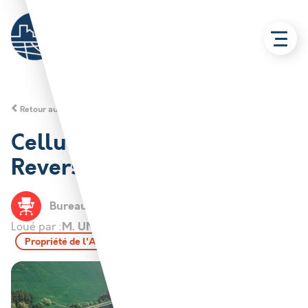
Retour aux solutions
Cellule bureaux 2500 m2 –
Reverse Industry Béthune
Bureau
BETHUNE
M. UNISSART
Loué par :
Propriété de l'Agglo de Béthune-Bruay