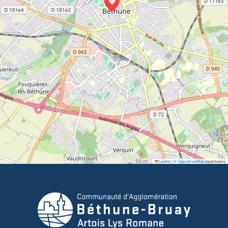
Leaflet
|
©
OpenStreetMap
contributors