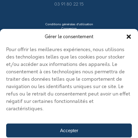
03 91 80 22 15
Conditions générales d’utilisation
Connexion
Contacter le vendeur
Gérer le consentement
Créer mon profil
Déposer une annonce
Ma page de site
Pour offrir les meilleures expériences, nous utilisons
Mentions légales
Modifier mon annonce
des technologies telles que les cookies pour stocker
Mon compte
et/ou accéder aux informations des appareils. Le
Nous contacter
RGPD
consentement à ces technologies nous permettra de
traiter des données telles que le comportement de
© 2026 Immobilier Béthune Bruay. Tous droits réservés.
navigation ou les identifiants uniques sur ce site. Le
Vos solutions d’implantation dans l’agglomération Béthune Bruay
refus ou le retrait du consentement peut avoir un effet
Artois Lys Romane
Vos solutions d’implantation dans
négatif sur certaines fonctionnalités et
l’agglomération Béthune Bruay Artois Lys Romane
Vos solutions
caractéristiques.
d’implantation dans l’agglomération Béthune Bruay Artois Lys
Romane
Vos solutions d’implantation dans l’agglomération
Béthune Bruay Artois Lys Romane
Vos solutions d’implantation
dans l’agglomération Béthune Bruay Artois Lys Romane
Déposer
Accepter
une annonce
Gérer mes annonces
Nous contacter