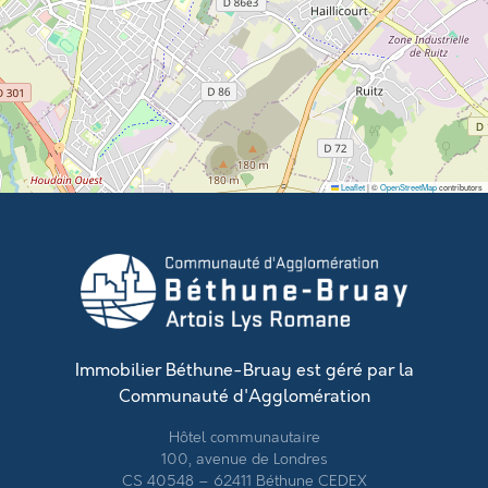
Leaflet
|
©
OpenStreetMap
contributors
Immobilier Béthune-Bruay est géré par la
Communauté d'Agglomération
Hôtel communautaire
100, avenue de Londres
CS 40548 – 62411 Béthune CEDEX