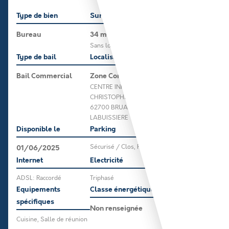
Type de bien
Surface
Bureau
34 m²
Sans logement
Type de bail
Localisation
Bail Commercial
Zone Commerciale
CENTRE INITIA 1039 RUE
CHRISTOPHE COLOM
62700 BRUAY
LABUISSIERE
Disponible le
Parking
01/06/2025
Sécurisé / Clos, PMR
Internet
Electricité
ADSL: Raccordé
Triphasé
Equipements
Classe énergétique
spécifiques
Non renseignée
Cuisine, Salle de réunion