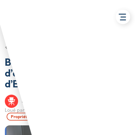
Retour aux solutions
Bureau 23 m en pépinière
d’entreprise Village
d’Entreprises – Ruitz
Bureau
RUITZ
CABBALR
Loué par :
Propriété de l'Agglo de Béthune-Bruay