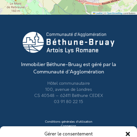
Leaflet
|
©
OpenStreetMap
contributors
Immobilier Béthune-Bruay est géré par la
Communauté d'Agglomération
Hôtel communautaire
100, avenue de Londres
CS 40548 – 62411 Béthune CEDEX
03 91 80 22 15
Conditions générales d’utilisation
Connexion
Contacter le vendeur
Gérer le consentement
Créer mon profil