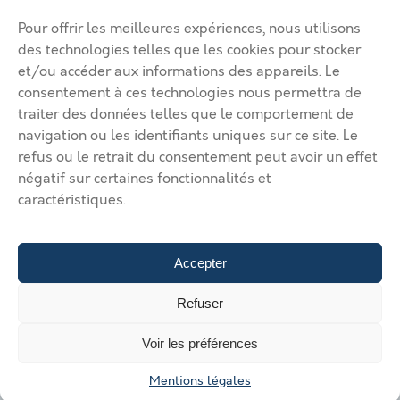
Déposer une annonce
Ma page de site
Pour offrir les meilleures expériences, nous utilisons
Mentions légales
Modifier mon annonce
des technologies telles que les cookies pour stocker
Mon compte
et/ou accéder aux informations des appareils. Le
Nous contacter
RGPD
consentement à ces technologies nous permettra de
traiter des données telles que le comportement de
© 2026 Immobilier Béthune Bruay. Tous droits réservés.
navigation ou les identifiants uniques sur ce site. Le
Vos solutions d’implantation dans l’agglomération Béthune Bruay
refus ou le retrait du consentement peut avoir un effet
Artois Lys Romane
Vos solutions d’implantation dans
négatif sur certaines fonctionnalités et
l’agglomération Béthune Bruay Artois Lys Romane
Vos solutions
caractéristiques.
d’implantation dans l’agglomération Béthune Bruay Artois Lys
Romane
Vos solutions d’implantation dans l’agglomération
Béthune Bruay Artois Lys Romane
Vos solutions d’implantation
dans l’agglomération Béthune Bruay Artois Lys Romane
Déposer
Accepter
une annonce
Gérer mes annonces
Nous contacter
241.66 €
Refuser
/mois hors charge
Voir les préférences
Contacter le loueur
Mentions légales