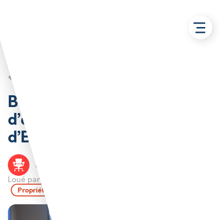
Retour aux solutions
Bureau 20 m2 en pépinière
d’entreprise Village
d’Entreprises – Ruitz
Bureau
RUITZ
CABBALR
Loué par :
Propriété de l'Agglo de Béthune-Bruay