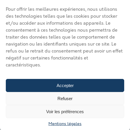
Déposer une annonce
Ma page de site
Pour offrir les meilleures expériences, nous utilisons
Mentions légales
Modifier mon annonce
des technologies telles que les cookies pour stocker
Mon compte
et/ou accéder aux informations des appareils. Le
Nous contacter
RGPD
consentement à ces technologies nous permettra de
traiter des données telles que le comportement de
© 2026 Immobilier Béthune Bruay. Tous droits réservés.
navigation ou les identifiants uniques sur ce site. Le
Vos solutions d’implantation dans l’agglomération Béthune Bruay
refus ou le retrait du consentement peut avoir un effet
Artois Lys Romane
Vos solutions d’implantation dans
négatif sur certaines fonctionnalités et
l’agglomération Béthune Bruay Artois Lys Romane
Vos solutions
caractéristiques.
d’implantation dans l’agglomération Béthune Bruay Artois Lys
Romane
Vos solutions d’implantation dans l’agglomération
Béthune Bruay Artois Lys Romane
Vos solutions d’implantation
dans l’agglomération Béthune Bruay Artois Lys Romane
Déposer
Accepter
une annonce
Gérer mes annonces
Nous contacter
216.66 €
Refuser
/mois hors charge
Voir les préférences
Contacter le loueur
Mentions légales