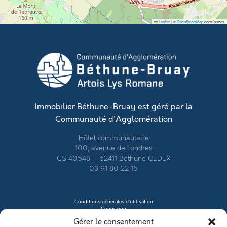
Leaflet
|
©
OpenStreetMap
contributors
Immobilier Béthune-Bruay est géré par la
Communauté d'Agglomération
Hôtel communautaire
100, avenue de Londres
CS 40548 – 62411 Béthune CEDEX
03 91 80 22 15
Conditions générales d’utilisation
Connexion
Contacter le vendeur
Gérer le consentement
Créer mon profil