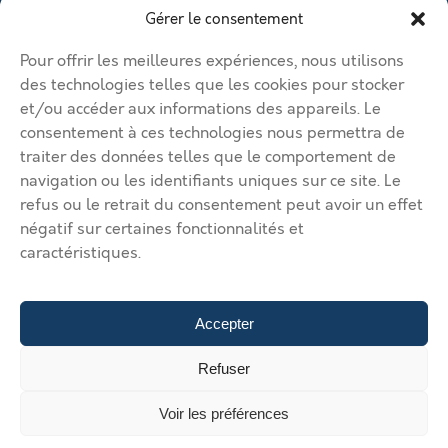
Contacter le vendeur
Gérer le consentement
Créer mon profil
Déposer une annonce
Ma page de site
Pour offrir les meilleures expériences, nous utilisons
Mentions légales
Modifier mon annonce
des technologies telles que les cookies pour stocker
Mon compte
et/ou accéder aux informations des appareils. Le
Nous contacter
RGPD
consentement à ces technologies nous permettra de
traiter des données telles que le comportement de
© 2026 Immobilier Béthune Bruay. Tous droits réservés.
navigation ou les identifiants uniques sur ce site. Le
Vos solutions d’implantation dans l’agglomération Béthune Bruay
refus ou le retrait du consentement peut avoir un effet
Artois Lys Romane
Vos solutions d’implantation dans
négatif sur certaines fonctionnalités et
l’agglomération Béthune Bruay Artois Lys Romane
Vos solutions
caractéristiques.
d’implantation dans l’agglomération Béthune Bruay Artois Lys
Romane
Vos solutions d’implantation dans l’agglomération
Béthune Bruay Artois Lys Romane
Vos solutions d’implantation
dans l’agglomération Béthune Bruay Artois Lys Romane
Déposer
Accepter
une annonce
Gérer mes annonces
Nous contacter
200 €
Refuser
/mois hors charge
Voir les préférences
Contacter le loueur