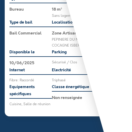
Bureau
18 m²
Sans logement
Type de bail
Localisation
Bail Commercial
Zone Artisanale
PEPINIERE DU MONT DE
COCAGNE ISBERGUES
Disponible le
Parking
10/06/2025
Sécurisé / Clos
Internet
Electricité
Fibre: Raccordé
Triphasé
Equipements
Classe énergétique
spécifiques
Non renseignée
Cuisine, Salle de réunion