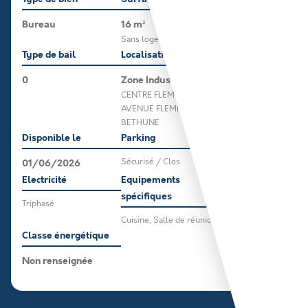
Bureau
16 m²
Sans logement
Type de bail
Localisation
0
Zone Industrielle
CENTRE FLEMING 218
AVENUE FLEMING 62400
BETHUNE
Disponible le
Parking
01/06/2026
Sécurisé / Clos
Electricité
Equipements
spécifiques
Triphasé
Cuisine, Salle de réunion
Classe énergétique
Non renseignée