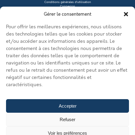
Conditions générales d’utilisation
Connexion
Contacter le vendeur
Gérer le consentement
Créer mon profil
Déposer une annonce
Ma page de site
Pour offrir les meilleures expériences, nous utilisons
Mentions légales
Modifier mon annonce
des technologies telles que les cookies pour stocker
Mon compte
et/ou accéder aux informations des appareils. Le
Nous contacter
RGPD
consentement à ces technologies nous permettra de
traiter des données telles que le comportement de
© 2026 Immobilier Béthune Bruay. Tous droits réservés.
navigation ou les identifiants uniques sur ce site. Le
Vos solutions d’implantation dans l’agglomération Béthune Bruay
refus ou le retrait du consentement peut avoir un effet
Artois Lys Romane
Vos solutions d’implantation dans
négatif sur certaines fonctionnalités et
l’agglomération Béthune Bruay Artois Lys Romane
Vos solutions
caractéristiques.
d’implantation dans l’agglomération Béthune Bruay Artois Lys
Romane
Vos solutions d’implantation dans l’agglomération
Béthune Bruay Artois Lys Romane
Vos solutions d’implantation
dans l’agglomération Béthune Bruay Artois Lys Romane
Déposer
Accepter
une annonce
Gérer mes annonces
Nous contacter
183.33 €
Refuser
/mois hors charge
Voir les préférences