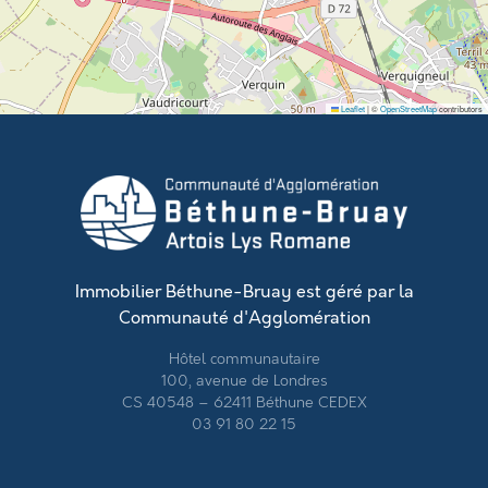
Leaflet
|
©
OpenStreetMap
contributors
Immobilier Béthune-Bruay est géré par la
Communauté d'Agglomération
Hôtel communautaire
100, avenue de Londres
CS 40548 – 62411 Béthune CEDEX
03 91 80 22 15