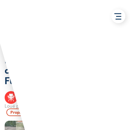
Retour aux solutions
Bureau 16 m2 en pépinière
d’entreprises Centre
Fleming – Béthune
Bureau
BETHUNE
CABBALR
Loué par :
Propriété de l'Agglo de Béthune-Bruay