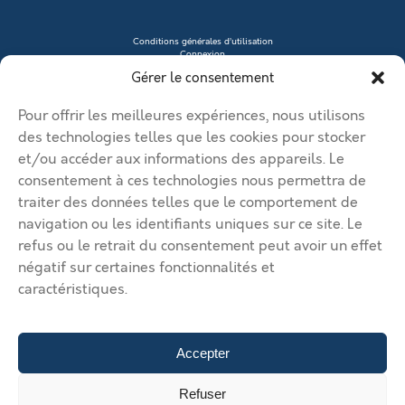
Conditions générales d’utilisation
Connexion
Contacter le vendeur
Gérer le consentement
Créer mon profil
Déposer une annonce
Ma page de site
Pour offrir les meilleures expériences, nous utilisons
Mentions légales
Modifier mon annonce
des technologies telles que les cookies pour stocker
Mon compte
et/ou accéder aux informations des appareils. Le
Nous contacter
RGPD
consentement à ces technologies nous permettra de
traiter des données telles que le comportement de
© 2026 Immobilier Béthune Bruay. Tous droits réservés.
navigation ou les identifiants uniques sur ce site. Le
Vos solutions d’implantation dans l’agglomération Béthune Bruay
refus ou le retrait du consentement peut avoir un effet
Artois Lys Romane
Vos solutions d’implantation dans
négatif sur certaines fonctionnalités et
l’agglomération Béthune Bruay Artois Lys Romane
Vos solutions
caractéristiques.
d’implantation dans l’agglomération Béthune Bruay Artois Lys
Romane
Vos solutions d’implantation dans l’agglomération
Béthune Bruay Artois Lys Romane
Vos solutions d’implantation
dans l’agglomération Béthune Bruay Artois Lys Romane
Déposer
Accepter
une annonce
Gérer mes annonces
Nous contacter
175 €
Refuser
/mois hors charge