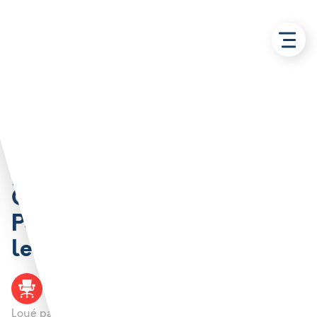
Retour aux solutions
Bureau 15 m2 dans
pépinière d’entreprises
Centre d’Affaires de la
Porte des Flandres – Auchy
les Mines
Bureau
AUCHY LES MINES
Loué par :
Propriété de l'Agglo de Béthune-Bruay