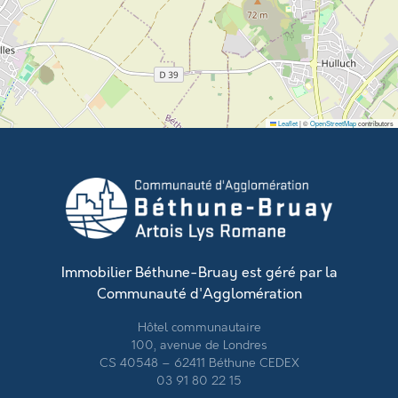
Leaflet
|
©
OpenStreetMap
contributors
Immobilier Béthune-Bruay est géré par la
Communauté d'Agglomération
Hôtel communautaire
100, avenue de Londres
CS 40548 – 62411 Béthune CEDEX
03 91 80 22 15