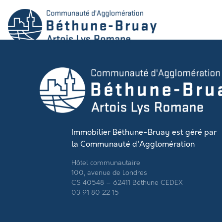
Immobilier Béthune-Bruay est géré par
la Communauté d'Agglomération
Hôtel communautaire
100, avenue de Londres
CS 40548 – 62411 Béthune CEDEX
03 91 80 22 15