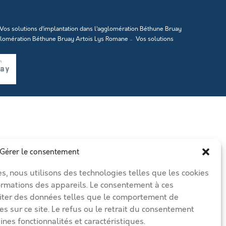
Vos solutions d’implantation dans l’agglomération Béthune Bruay
gglomération Béthune Bruay Artois Lys Romane
Vos solutions
Gérer le consentement
es, nous utilisons des technologies telles que les cookies
ormations des appareils. Le consentement à ces
iter des données telles que le comportement de
es sur ce site. Le refus ou le retrait du consentement
ines fonctionnalités et caractéristiques.