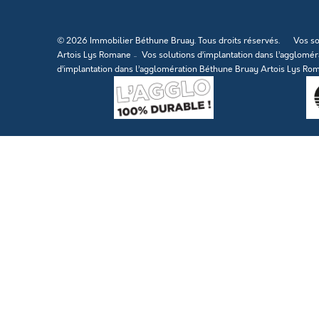
© 2026 Immobilier Béthune Bruay. Tous droits réservés.
Vos so
Artois Lys Romane
Vos solutions d’implantation dans l’agglomé
d’implantation dans l’agglomération Béthune Bruay Artois Lys Ro