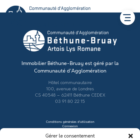
Immobilier Béthune-Bruay est géré par la
Communauté d'Agglomération
Hôtel communautaire
100, avenue de Londres
CS 40548 – 62411 Béthune CEDEX
03 91 80 22 15
Conditions générales d’utilisation
Connexion
Contacter le vendeur
Gérer le consentement
Créer mon profil
Déposer une annonce