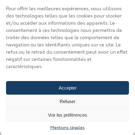
Ma page de site
Pour offrir les meilleures expériences, nous utilisons
Mentions légales
Modifier mon annonce
des technologies telles que les cookies pour stocker
Mon compte
Nous contacter
et/ou accéder aux informations des appareils. Le
RGPD
consentement à ces technologies nous permettra de
traiter des données telles que le comportement de
© 2026 Immobilier Béthune Bruay. Tous droits réservés.
navigation ou les identifiants uniques sur ce site. Le
Vos solutions d’implantation dans l’agglomération Béthune Bruay
refus ou le retrait du consentement peut avoir un effet
Artois Lys Romane
Vos solutions d’implantation dans
négatif sur certaines fonctionnalités et
l’agglomération Béthune Bruay Artois Lys Romane
Vos solutions
caractéristiques.
d’implantation dans l’agglomération Béthune Bruay Artois Lys
Romane
Vos solutions d’implantation dans l’agglomération
Béthune Bruay Artois Lys Romane
Vos solutions d’implantation
dans l’agglomération Béthune Bruay Artois Lys Romane
Déposer
Accepter
une annonce
Gérer mes annonces
Nous contacter
Refuser
Voir les préférences
Mentions légales