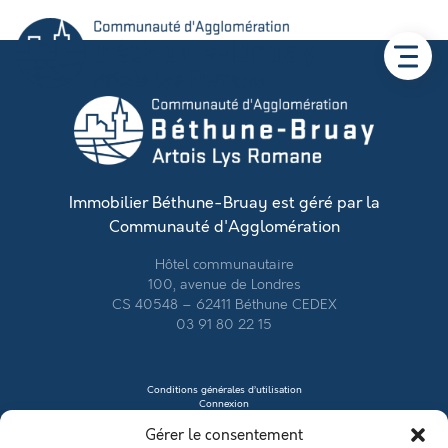
Immobilier Béthune-Bruay est géré par la
Communauté d'Agglomération
Hôtel communautaire
100, avenue de Londres
CS 40548 – 62411 Béthune CEDEX
03 91 80 22 15
Conditions générales d’utilisation
Connexion
Contacter le vendeur
Gérer le consentement
Créer mon profil
Déposer une annonce