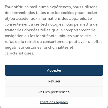
Ma page de site
Pour offrir les meilleures expériences, nous utilisons
Mentions légales
Modifier mon annonce
des technologies telles que les cookies pour stocker
Mon compte
Nous contacter
et/ou accéder aux informations des appareils. Le
RGPD
consentement à ces technologies nous permettra de
traiter des données telles que le comportement de
© 2026 Immobilier Béthune Bruay. Tous droits réservés.
navigation ou les identifiants uniques sur ce site. Le
Vos solutions d’implantation dans l’agglomération Béthune Bruay
refus ou le retrait du consentement peut avoir un effet
Artois Lys Romane
Vos solutions d’implantation dans
négatif sur certaines fonctionnalités et
l’agglomération Béthune Bruay Artois Lys Romane
Vos solutions
caractéristiques.
d’implantation dans l’agglomération Béthune Bruay Artois Lys
Romane
Vos solutions d’implantation dans l’agglomération
Béthune Bruay Artois Lys Romane
Vos solutions d’implantation
dans l’agglomération Béthune Bruay Artois Lys Romane
Déposer
Accepter
une annonce
Gérer mes annonces
Nous contacter
Refuser
Voir les préférences
Mentions légales