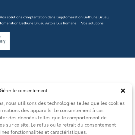
Vos solutions d’implantation dans l’agglomération Béthune Bruay
gglomération Béthune Bruay Artois Lys Romane
Vos solutions
Gérer le consentement
es, nous utilisons des technologies telles que les cookies
ormations des appareils. Le consentement à ces
iter des données telles que le comportement de
es sur ce site. Le refus ou le retrait du consentement
ines fonctionnalités et caractéristiques.