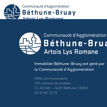
Immobilier Béthune-Bruay est géré par
la Communauté d'Agglomération
Hôtel communautaire
100, avenue de Londres
CS 40548 – 62411 Béthune CEDEX
03 91 80 22 15