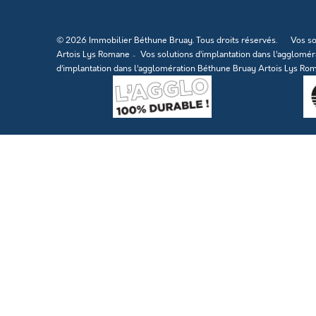
© 2026 Immobilier Béthune Bruay. Tous droits réservés.
Vos so
Artois Lys Romane
Vos solutions d’implantation dans l’agglomé
d’implantation dans l’agglomération Béthune Bruay Artois Lys Ro