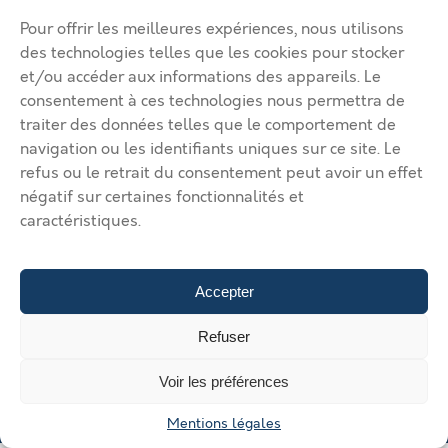
Ma page de site
Pour offrir les meilleures expériences, nous utilisons
Mentions légales
Modifier mon annonce
des technologies telles que les cookies pour stocker
Mon compte
Nous contacter
et/ou accéder aux informations des appareils. Le
RGPD
consentement à ces technologies nous permettra de
traiter des données telles que le comportement de
© 2026 Immobilier Béthune Bruay. Tous droits réservés.
navigation ou les identifiants uniques sur ce site. Le
Vos solutions d’implantation dans l’agglomération Béthune Bruay
refus ou le retrait du consentement peut avoir un effet
Artois Lys Romane
Vos solutions d’implantation dans
négatif sur certaines fonctionnalités et
l’agglomération Béthune Bruay Artois Lys Romane
Vos solutions
caractéristiques.
d’implantation dans l’agglomération Béthune Bruay Artois Lys
Romane
Vos solutions d’implantation dans l’agglomération
Béthune Bruay Artois Lys Romane
Vos solutions d’implantation
dans l’agglomération Béthune Bruay Artois Lys Romane
Déposer
Accepter
une annonce
Gérer mes annonces
Nous contacter
Refuser
Voir les préférences
Mentions légales