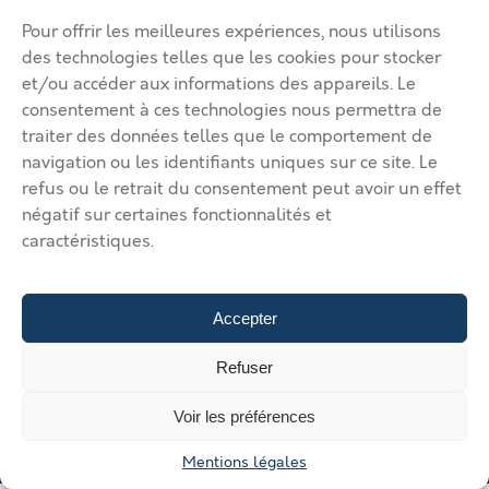
Ma page de site
Pour offrir les meilleures expériences, nous utilisons
Mentions légales
Modifier mon annonce
des technologies telles que les cookies pour stocker
Mon compte
Nous contacter
et/ou accéder aux informations des appareils. Le
RGPD
consentement à ces technologies nous permettra de
traiter des données telles que le comportement de
© 2026 Immobilier Béthune Bruay. Tous droits réservés.
navigation ou les identifiants uniques sur ce site. Le
Vos solutions d’implantation dans l’agglomération Béthune Bruay
refus ou le retrait du consentement peut avoir un effet
Artois Lys Romane
Vos solutions d’implantation dans
négatif sur certaines fonctionnalités et
l’agglomération Béthune Bruay Artois Lys Romane
Vos solutions
caractéristiques.
d’implantation dans l’agglomération Béthune Bruay Artois Lys
Romane
Vos solutions d’implantation dans l’agglomération
Béthune Bruay Artois Lys Romane
Vos solutions d’implantation
dans l’agglomération Béthune Bruay Artois Lys Romane
Déposer
Accepter
une annonce
Gérer mes annonces
Nous contacter
Refuser
Voir les préférences
Mentions légales