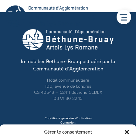
Immobilier Béthune-Bruay est géré par la
Communauté d'Agglomération
Hôtel communautaire
100, avenue de Londres
CS 40548 – 62411 Béthune CEDEX
03 91 80 22 15
Conditions générales d’utilisation
Connexion
Contacter le vendeur
Gérer le consentement
Créer mon profil
Déposer une annonce